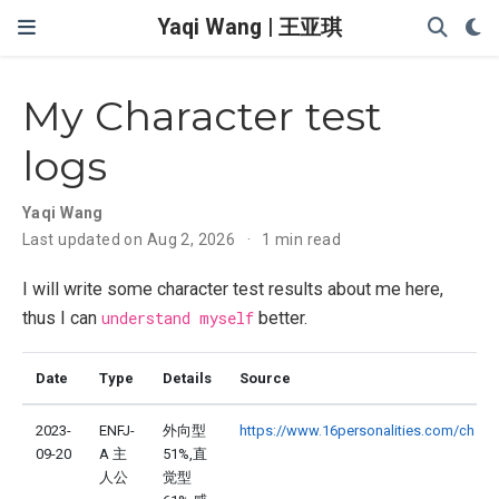
Yaqi Wang | 王亚琪
My Character test
logs
Yaqi Wang
Last updated on Aug 2, 2026
1 min read
I will write some character test results about me here,
thus I can
understand myself
better.
Date
Type
Details
Source
2023-
ENFJ-
外向型
https://www.16personalities.com/ch
09-20
A 主
51%,直
人公
觉型