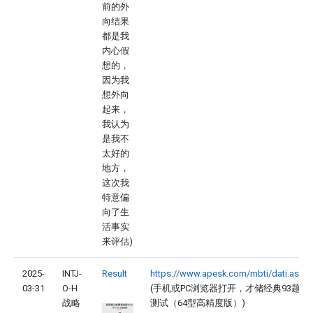
前的外
向结果
都是我
内心假
想的，
因为我
想外向
起来，
我认为
是我不
太好的
地方，
这次我
特意偏
向了生
活事实
来评估)
2025-
INTJ-
Result
https://www.apesk.com/mbti/dati.asp
03-31
O-H
(手机或PC浏览器打开，才储经典93题
战略
测试（64型高精度版）)